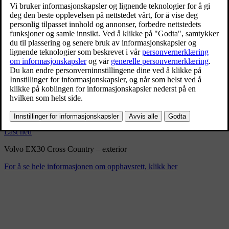
Volvo EX30 Cross Country –
exterior
2/10/2025
Bokmerke
Del
Last ned
Volvo EX30 Cross Country – exterior
For å se hele informasjonen om opphavsrett, klikk her