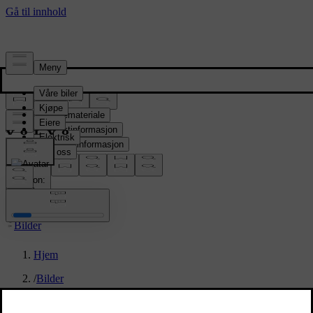
Presserom
Pressemateriale
Produktinformasjon
Selskapsinformasjon
Mediekontakter
location:
NO
Bilder
Hjem
/
Bilder
/
Volvo EX30 Cross Country – exterior