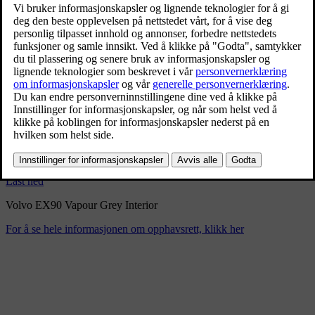
Volvo EX90 Vapour Grey
Interior
9/3/2024
Bokmerke
Del
Last ned
Volvo EX90 Vapour Grey Interior
For å se hele informasjonen om opphavsrett, klikk her