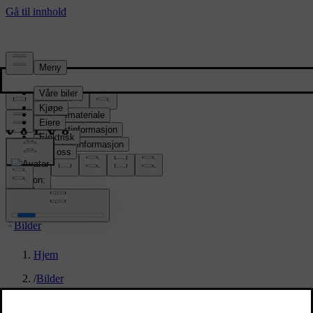
Presserom
Pressemateriale
Produktinformasjon
Selskapsinformasjon
Mediekontakter
location:
NO
Bilder
Hjem
/
Bilder
/
Volvo EX90 Vapour Grey Interior