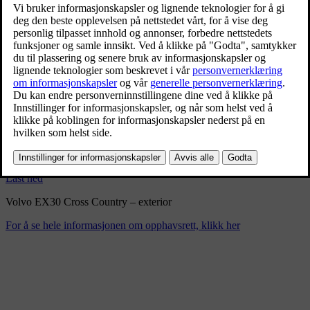
Volvo EX30 Cross Country –
exterior
2/10/2025
Bokmerke
Del
Last ned
Volvo EX30 Cross Country – exterior
For å se hele informasjonen om opphavsrett, klikk her