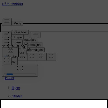
Presserom
Pressemateriale
Produktinformasjon
Selskapsinformasjon
Mediekontakter
location:
NO
Bilder
Hjem
/
Bilder
/
Volvo EX30 Cross Country – exterior