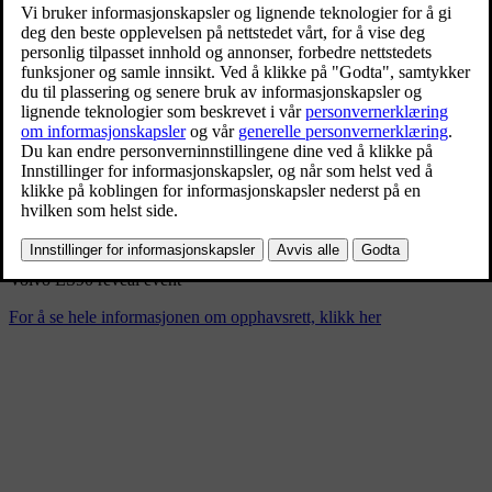
Volvo ES90 reveal event
3/5/2025
Bokmerke
Del
Last ned
Volvo ES90 reveal event
For å se hele informasjonen om opphavsrett, klikk her