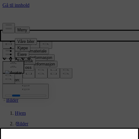
Presserom
Pressemateriale
Produktinformasjon
Selskapsinformasjon
Mediekontakter
location:
NO
Bilder
Hjem
/
Bilder
/
Volvo ES90 reveal event