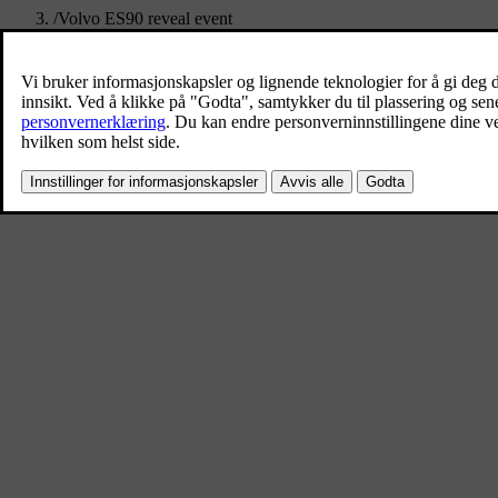
/
Volvo ES90 reveal event