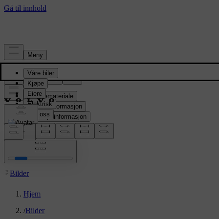
Presserom
Pressemateriale
Produktinformasjon
Selskapsinformasjon
Mediekontakter
location:
NO
Bilder
Hjem
/
Bilder