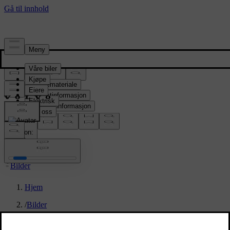
Presserom
Pressemateriale
Produktinformasjon
Selskapsinformasjon
Mediekontakter
location:
NO
Bilder
Hjem
/
Bilder
/
Volvo EC40