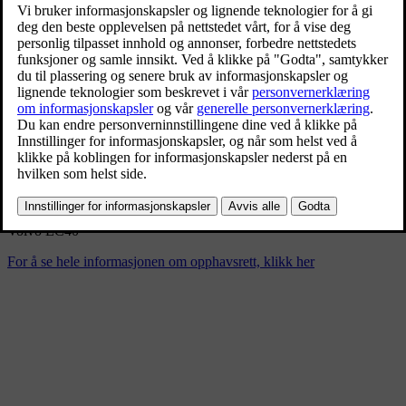
Volvo EC40
2/20/2024
Bokmerke
Del
Last ned
Volvo EC40
For å se hele informasjonen om opphavsrett, klikk her