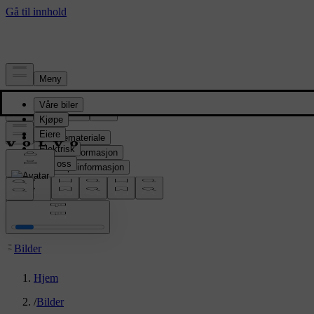
Presserom
Pressemateriale
Produktinformasjon
Selskapsinformasjon
Mediekontakter
location:
NO
Bilder
Hjem
/
Bilder