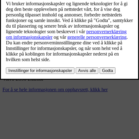
Volvo ES90 Exterior
3/5/2025
Bokmerke
Del
Last ned
Volvo ES90 Exterior
For å se hele informasjonen om opphavsrett, klikk her