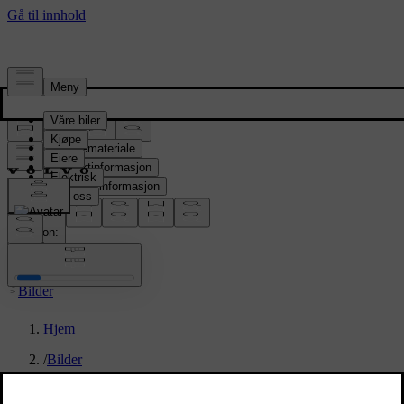
Presserom
Pressemateriale
Produktinformasjon
Selskapsinformasjon
Mediekontakter
location:
NO
Bilder
Hjem
/
Bilder
/
Volvo ES90 Exterior