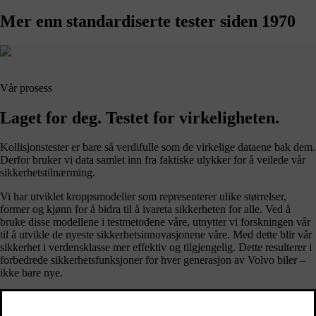
Mer enn standardiserte tester
siden 1970
Vår prosess
Laget for deg. Testet for virkeligheten.
Kollisjonstester er bare så verdifulle som de virkelige dataene bak dem.
Derfor bruker vi data samlet inn fra faktiske ulykker for å veilede vår
sikkerhetstilnærming.
Vi har utviklet kroppsmodeller som representerer ulike størrelser,
former og kjønn for å bidra til å ivareta sikkerheten for alle. Ved å
bruke disse modellene i testmetodene våre, utnytter vi forskningen vår
til å utvikle de nyeste sikkerhetsinnovasjonene våre. Med dette blir vår
sikkerhet i verdensklasse mer effektiv og tilgjengelig. Dette resulterer i
forbedrede sikkerhetsfunksjoner for hver generasjon av Volvo biler –
ikke bare nye.
Utforsk sikkerhetsteknologien vår