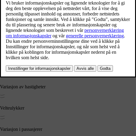
Hever standarden
Å oppnå topp sikkerhetsrangeringer er ikke nok for oss. Vi går lenger
– og tester kollisjonsscenarier hentet fra virkeligheten.
Variasjon av vinkler
Kollisjon med store dyr
Variasjon av hastigheter
Velteulykker
Variasjon i passasjerer