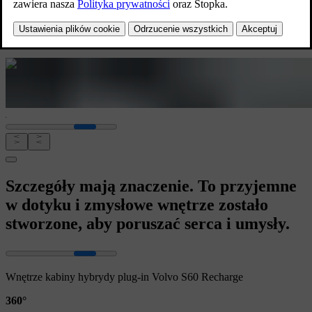
sedanowi hybrydowemu plug in – na
wszystkie życiowe zakręty.
Szczegóły mają znaczenie. To przyjemne
w dotyku i zmysłowe wnętrze zostało
stworzone, aby poruszać serca i umysły.
Wnętrze kabiny hybrydy plug-in Volvo S60 Recharge
360°