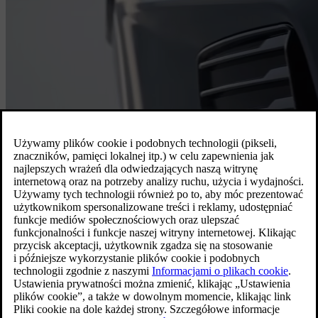
Dla drogi, która jest przed Tobą. Odkryj
na nowo radość z jazdy dzięki naszemu
odświeżonemu, kochającym drogę