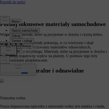
Poznaj luksusowe materiały samochodowe
Wybieramy materiały, które są przyjemne w dotyku i czynią dobro.
Starannie dobrane materiały pokazują, w co wierzymy i skąd
OBEJRZYJ FILM
czerpiemy inspirację. Używamy materiałów odnawialnych,
pochodzących z recyklingu. Materiały, które są przyjemne w dotyku i
zmniejszają negatywny wpływ na planetę. U podstaw tego leży
odpowiedzialne projektowanie.
Materiały naturalne i odnawialne
Naturalna wełna
Nasza dopasowana tapicerka z mieszanki wełny jest miękka i ciepła,