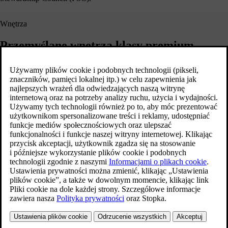
Wnętrza
Przemyślane wnętrza klasy premium
W całej naszej ofercie samochodów oferujemy szeroki wybór wnętrz.
Wszystkie zostały zaprojektowane tak, aby były premium i bardziej
odpowiedzialne, a także wyrażały różne style. Zapoznaj się z
niektórymi opcjami stylistycznymi, które oferujemy, jeśli chodzi o
tapicerki i elementy dekoracyjne wykonane z materiałów
odnawialnych i pochodzących z recyklingu.