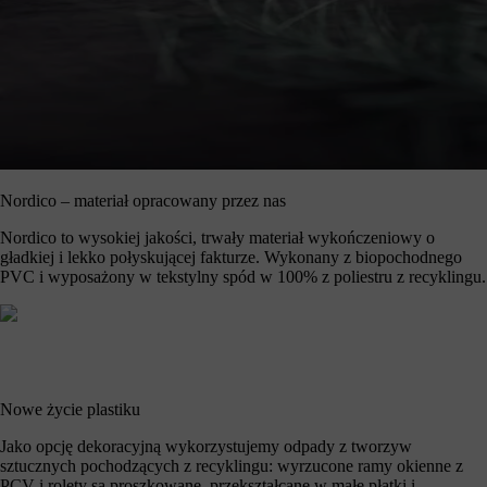
Nordico – materiał opracowany przez nas
Nordico to wysokiej jakości, trwały materiał wykończeniowy o
gładkiej i lekko połyskującej fakturze. Wykonany z biopochodnego
PVC i wyposażony w tekstylny spód w 100% z poliestru z recyklingu.
Nowe życie plastiku
Jako opcję dekoracyjną wykorzystujemy odpady z tworzyw
sztucznych pochodzących z recyklingu: wyrzucone ramy okienne z
PCV i rolety są proszkowane, przekształcane w małe płatki i