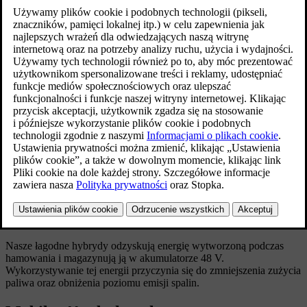
naszego luksusowego sedana
z wbudowanymi usługami Google.
Idź o krok dalej. Wykorzystaj energię
i zapewnij sobie płynniejszą jazdę dzięki
naszym miękkim hybrydom.
Obniżony poziom emisji spalin
Nasze łagodne hybrydy odzyskują energię wytworzoną podczas
hamowania i magazynują ją w akumulatorze 48 V.
Wykorzystywanie tej energii przyczynia się do zmniejszenia zużycia
paliwa oraz obniżenia poziomu emisji spalin.