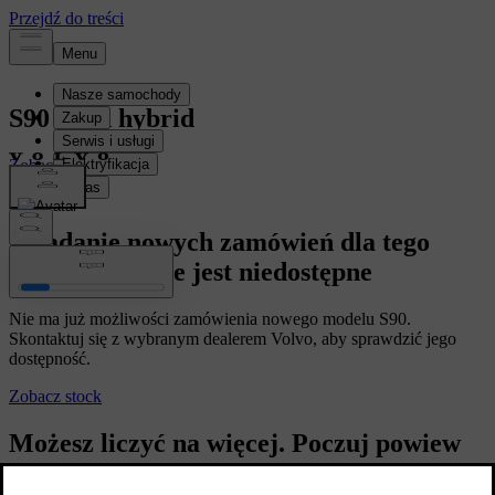
S90 Mild hybrid
Zobacz stock
Zobacz stock
Składanie nowych zamówień dla tego
modelu obecnie jest niedostępne
Nie ma już możliwości zamówienia nowego modelu S90.
Skontaktuj się z wybranym dealerem Volvo, aby sprawdzić jego
dostępność.
Zobacz stock
Możesz liczyć na więcej. Poczuj powiew
nowości i podróżuj, jak chcesz. Poznaj