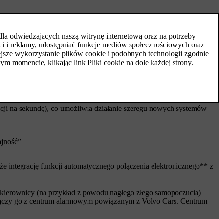
odzi 800-woltowy układ elektryczny, podwójny komputer centralny
nia kierowcy.
 moc obliczeniowa pozwala nam dostarczać nowe lub ulepszone
kszenia bezpieczeństwa i ogólnej wydajności modelu EX90” – mówi
e bezpieczeństwa i wsparcia kierowcy, a także ciągłe ulepszenia
i na sekundę), co umożliwia działanie szeregu nowych systemów
jność”.
że integrację funkcji automatycznego połączenia elektronicznego** z
a kierownicy (na przykład z powodu nagłego złego samopoczucia)
ołączy go z centrum alarmowym powiązanym z Volvo Cars. Centrum