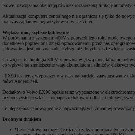
Nowe rozwiązania obejmują również rozszerzoną funkcję automatyczn
Aktualizacja komputera centralnego nie ogranicza się tylko do now
podczas zaplanowanej wizyty w serwisie Volvo.
Większa moc, szybsze ładowanie
W porównaniu z systemem 400V z poprzedniego roku modelowego nowa
dodatkowo poprawiona dzięki opracowanemu przez nas oprogramowani
ładowanie – jest ono znacznie szybsze niż dotychczas i zwiększa za
Co więcej, technologia 800V zapewnia większą moc, która umożliwia
co wpływa na zmniejszenie wagi akumulatora i silników elektryczny
„EX90 jest teraz wyposażony w nasz najbardziej zaawansowany układ
mówi Anders Bell.
Dodatkowo Volvo EX90 będzie teraz wyposażone w elektrochromaty
przezroczystości szkła – pomaga zredukować odblaski lub zwiększyć
Te ulepszenia stanowią jedne z najważniejszych zmian wprowadzo
Drobnym drukiem
*Czas ładowania może się różnić i zależy od rozmaitych czynni
przeprowadzonych na stacjach ładowania o mocy 350 kW.