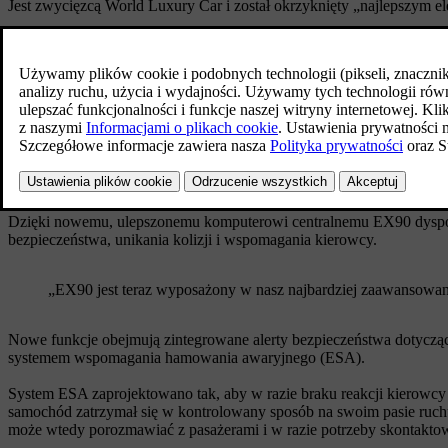
Jest zwycięzcą World Luxury Car i został okrzyknięty „najlepszy
Teraz otwieramy księgę zamówień na Volvo EX90 w wersji z 2026 i s
oparty na platformie NVIDIA DRIVE AGX Orin oraz zestaw nowych 
Dzięki naszemu nowemu systemowi elektrycznemu o napięciu 800 V 
funkcje bezprzewodowo.
„Dodatkowa moc obliczeniowa pozwala nam wykorzystać potencjał sz
Anders Bell, dyrektor ds. technologii i inżynierii w Volvo Cars. „
systemów informacyjno-rozrywkowych i zarządzania akumulatorami
Dzięki nowemu, ulepszonemu komputerowi centralnemu EX90 dysponu
bezpieczeństwa, unikania kolizji i wspomagania kierowcy.
„EX90 jest teraz wyposażony w nasz najbardziej zaawansowan
Nowe funkcje obejmują zintegrowane alerty bezpieczeństwa dotyczące 
systemem wspomagania hamowania awaryjnego (ESA).
System ESA zaprojektowano tak, aby w razie braku reakcji kierowcy
samochód zatrzymał się w kontrolowany sposób na swoim pasie ruch
może wtedy porozmawiać z pasażerami i w razie potrzeby skontakto