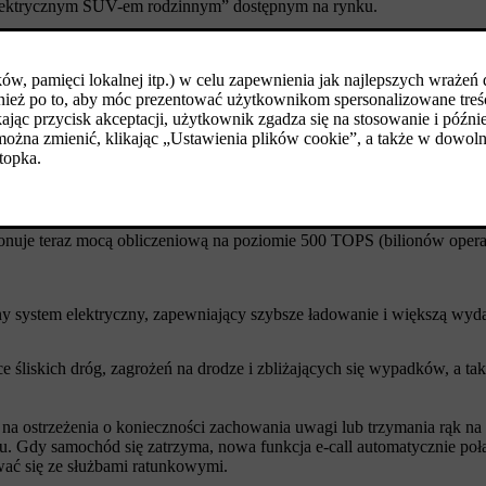
m elektrycznym SUV-em rodzinnym” dostępnym na rynku.
prawiliśmy, że „najlepsze” jest jeszcze lepsze. W skład ulepszeń wch
połączonych systemów bezpieczeństwa, unikania kolizji i wspomaga
model EX90 może ładować się jeszcze szybciej*. Ponadto dodatkowa
tucznej inteligencji, danych i oprogramowania w celu dalszego zwię
Oznacza to, że możemy zaoferować naszym klientom zaawansowane funkcj
 – wszystko to dostarczane bezprzewodowo”.
je teraz mocą obliczeniową na poziomie 500 TOPS (bilionów operacj
y system elektryczny, zapewniający szybsze ładowanie i większą wyda
śliskich dróg, zagrożeń na drodze i zbliżających się wypadków, a tak
 na ostrzeżenia o konieczności zachowania uwagi lub trzymania rąk n
u. Gdy samochód się zatrzyma, nowa funkcja e-call automatycznie p
wać się ze służbami ratunkowymi.