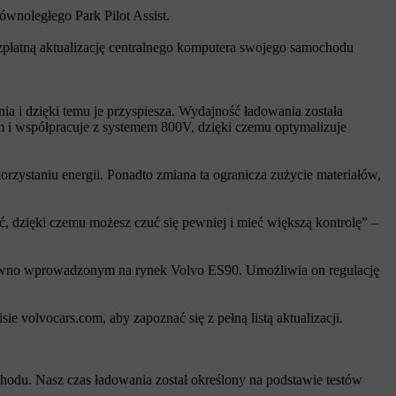
wnoległego Park Pilot Assist.
zpłatną aktualizację centralnego komputera swojego samochodu
i dzięki temu je przyspiesza. Wydajność ładowania została
 i współpracuje z systemem 800V, dzięki czemu optymalizuje
zystaniu energii. Ponadto zmiana ta ogranicza zużycie materiałów,
, dzięki czemu możesz czuć się pewniej i mieć większą kontrolę” –
awno wprowadzonym na rynek Volvo ES90. Umożliwia on regulację
ie volvocars.com, aby zapoznać się z pełną listą aktualizacji.
chodu. Nasz czas ładowania został określony na podstawie testów