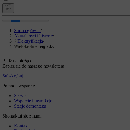
Strona główna
/
Aktualności i historie
/
Elektryfikacja
/
Wielokrotnie nagradz...