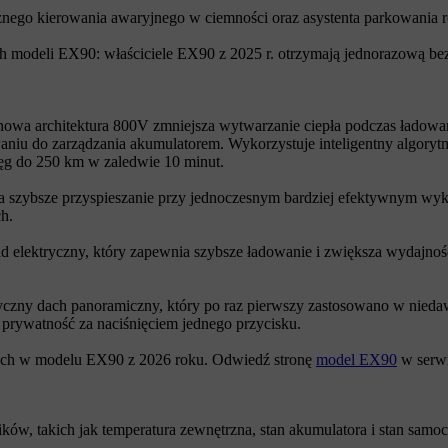
ego kierowania awaryjnego w ciemności oraz asystenta parkowania ró
ych modeli EX90: właściciele EX90 z 2025 r. otrzymają jednorazową be
 architektura 800V zmniejsza wytwarzanie ciepła podczas ładowania 
u do zarządzania akumulatorem. Wykorzystuje inteligentny algorytm
sięg do 250 km w zaledwie 10 minut.
 szybsze przyspieszanie przy jednoczesnym bardziej efektywnym wykor
ch.
 elektryczny, który zapewnia szybsze ładowanie i zwiększa wydajność
czny dach panoramiczny, który po raz pierwszy zastosowano w nied
 prywatność za naciśnięciem jednego przycisku.
nych w modelu EX90 z 2026 roku. Odwiedź stronę
model EX90
w serwis
ków, takich jak temperatura zewnętrzna, stan akumulatora i stan samo