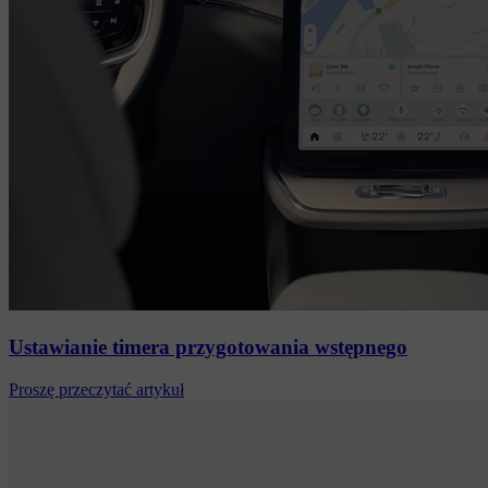
Ustawianie timera przygotowania wstępnego
Proszę przeczytać artykuł