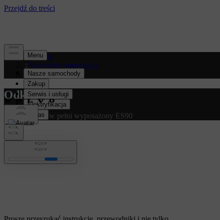
Wsparcie
/
Wszystkie samochody
/
ES90 2027
Odkryj ES90
Przedstawiam w pełni wyposażony ES90
Proszę przeszukać instrukcję, przewodniki i nie tylko