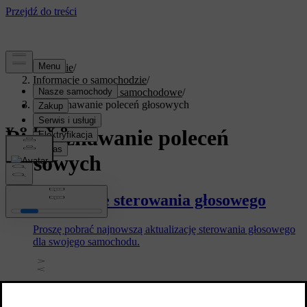
Wsparcie
/
Informacje o samochodzie
/
Oprogramowanie samochodowe
/
Rozpoznawanie poleceń głosowych
Rozpoznawanie poleceń
głosowych
Pobieranie sterowania głosowego
Proszę pobrać najnowszą aktualizację sterowania głosowego
dla swojego samochodu.
Aktualizacja do Google Gemini w