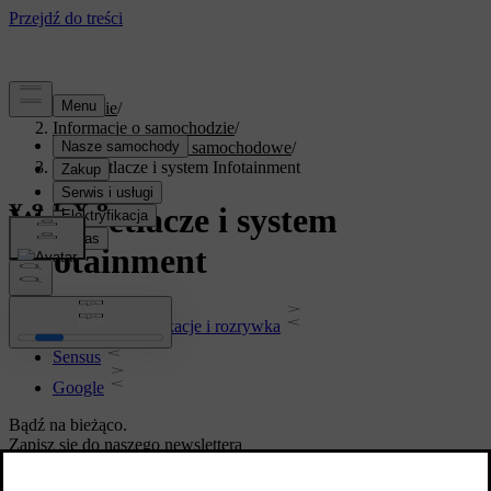
Wsparcie
/
Informacje o samochodzie
/
Oprogramowanie samochodowe
/
Wyświetlacze i system Infotainment
Wyświetlacze i system
Infotainment
Multimedia, aplikacje i rozrywka
Sensus
Google