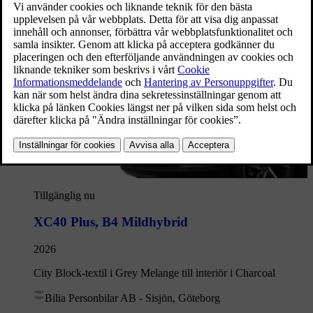
Tillgänglig nu
XC40 Plus
,
B4 Mildhybrid
2026
City Block-textil i Grey Melange till interiör i Charcoal
Bilia Personbilar AB - Sisjön, Göteborg