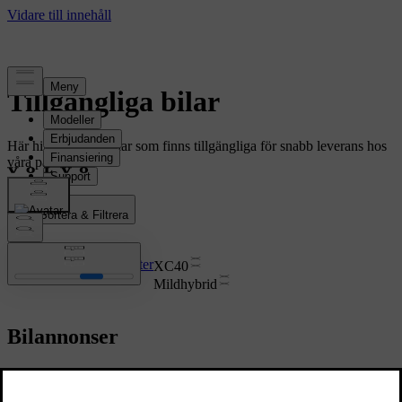
Tillgängliga bilar
Här hittar du nya bilar som finns tillgängliga för snabb leverans hos
våra partners.
Sortera & Filtrera
13 resultat
Rensa alla filter
XC40
Mildhybrid
Bilannonser
Jämför