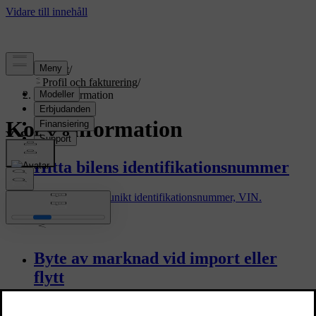
Support
/
Profil och fakturering
/
Kontoinformation
Kontoinformation
Hitta bilens identifikationsnummer
Alla bilar har ett unikt identifikationsnummer, VIN.
Byte av marknad vid import eller
flytt
När du importerar din bil eller flyttar till ett annat land är det