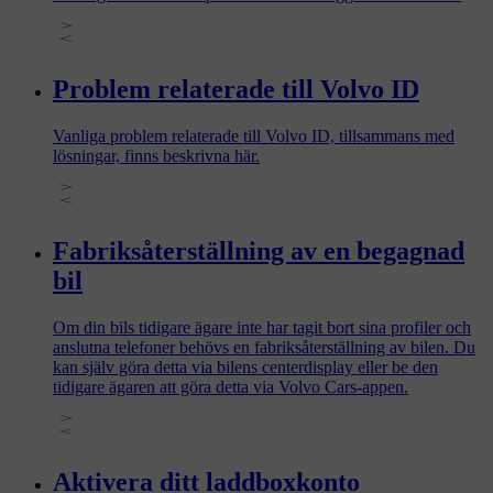
Frågor relaterade till Volvo ID istället.
Problem relaterade till Volvo ID
Vanliga problem relaterade till Volvo ID, tillsammans med
lösningar, finns beskrivna här.
Fabriksåterställning av en begagnad
bil
Om din bils tidigare ägare inte har tagit bort sina profiler och
anslutna telefoner behövs en fabriksåterställning av bilen. Du
kan själv göra detta via bilens centerdisplay eller be den
tidigare ägaren att göra detta via Volvo Cars-appen.
Aktivera ditt laddboxkonto