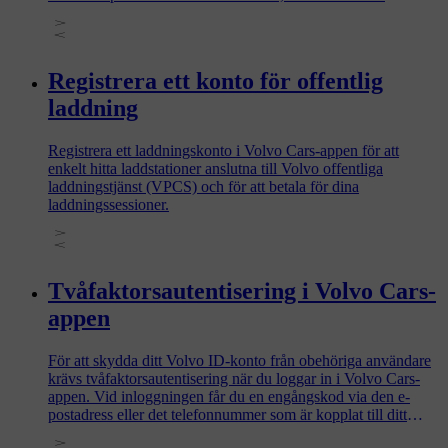
avsnittet som gäller för din bil.
Registrera ett konto för offentlig
laddning
Registrera ett laddningskonto i Volvo Cars-appen för att
enkelt hitta laddstationer anslutna till Volvo offentliga
laddningstjänst (VPCS) och för att betala för dina
laddningssessioner.
Tvåfaktorsautentisering i Volvo Cars-
appen
För att skydda ditt Volvo ID-konto från obehöriga användare
krävs tvåfaktorsautentisering när du loggar in i Volvo Cars-
appen. Vid inloggningen får du en engångskod via den e-
postadress eller det telefonnummer som är kopplat till ditt
Volvo ID. Ange den här koden för att verifiera din identitet