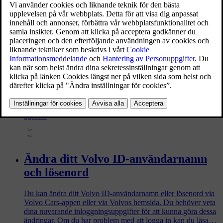
viktigt att kontakta en auktoriserad Volvoåterförsäljare för att
registrera dig på den nya marknaden. Detta säkerställer att de
uppkopplade tjänster som Volvo erbjuder kommer att fungera
som de ska.
Byte av ägande med uppkopplade
tjänster
Vid ägarbyte av en bil med uppkopplade tjänster finns det
vissa steg som måste tas av både den föregående och den nya
ägaren.
Ändra ditt Volvo ID-användarnamn
och lösenord
Du kan ändra ditt Volvo ID-användarnamn eller lösenord via
Volvo Cars-appen eller via Volvos hemsida. Du behöver veta
dina nuvarande inloggningsuppgifter för att kunna göra dessa
ändringar. Om du har problem med att logga in kan du läsa