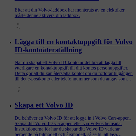
Efter att din Volvo-laddbox har monterats av en elektriker
måste denne aktivera din laddbox.
Lägga till en kontaktuppgift för Volvo
ID-kontoåterställning
När du skapat ett Volvo ID-konto är det bra att lägga till
ytterligare en kontaktuppgift till ditt kontos personuppgifter.
Detta gör att du kan återställa kontot om du förlorar tillgången
till det e-postkonto eller telefonnummer som du angav som
användarnamn när du skapade ditt Volvo ID. Det betyder
också att du inte behöver skapa ett nytt Volvo ID-konto och
att du enkelt kan återställa ett bortglömt lösenord.
Skapa ett Volvo ID
Du behöver ett Volvo ID för att logga in i Volvo Cars-appen.
Skapa ditt Volvo ID via appen eller via Volvos hemsida.
Instruktionerna för hur du skapar ditt Volvo ID varierar
beroende på bilmodell och årsmodell, så se till att läsa