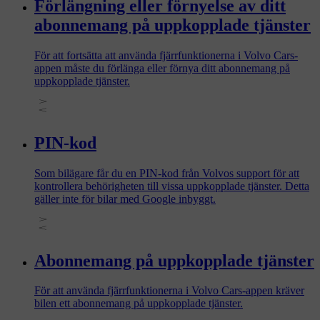
Förlängning eller förnyelse av ditt
abonnemang på uppkopplade tjänster
För att fortsätta att använda fjärrfunktionerna i Volvo Cars-
appen måste du förlänga eller förnya ditt abonnemang på
uppkopplade tjänster.
PIN-kod
Som bilägare får du en PIN-kod från Volvos support för att
kontrollera behörigheten till vissa uppkopplade tjänster. Detta
gäller inte för bilar med Google inbyggt.
Abonnemang på uppkopplade tjänster
För att använda fjärrfunktionerna i Volvo Cars-appen kräver
bilen ett abonnemang på uppkopplade tjänster.