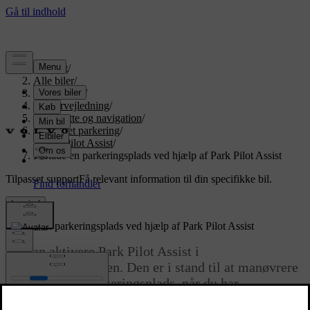
Support
/
Alle biler
/
EX30 2027
/
Brugervejledning
/
Førerstøtte og navigation
/
Assisteret parkering
/
Park Pilot Assist
/
Forlade en parkeringsplads ved hjælp af Park Pilot Assist
Tilpasset support
Få relevant information til din specifikke bil.
Log ind
Forlade en parkeringsplads ved hjælp af Park Pilot Assist
Du kan aktivere Park Pilot Assist i
parkeringsvisningen. Den er i stand til at manøvrere
bilen ud af en parkeringsplads, når du har
parallelparkeret, hvis du har brugt Park Pilot Assist