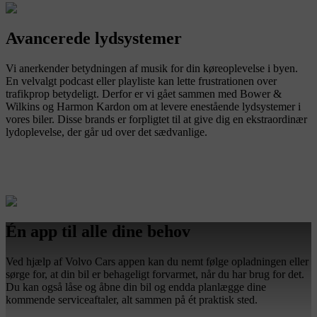
Avancerede lydsystemer
Vi anerkender betydningen af musik for din køreoplevelse i byen.
En velvalgt podcast eller playliste kan lette frustrationen over
trafikprop betydeligt. Derfor er vi gået sammen med Bower &
Wilkins og Harmon Kardon om at levere enestående lydsystemer i
vores biler. Disse brands er forpligtet til at give dig en ekstraordinær
lydoplevelse, der går ud over det sædvanlige.
Én app til alle dine behov
Ved hjælp af Volvo Cars appen kan du nemt følge opladningen eller
sørge for, at din bil er behageligt forvarmet, når du har brug for det.
Du kan også låse og åbne din bil og endda planlægge dine
kommende serviceaftaler, alt sammen på ét praktisk sted.