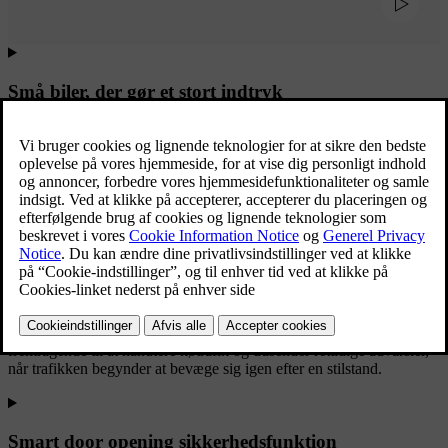
Små biler, der gør et stort indtryk
Komfortabel kørsel i byen
Vores biler har mange praktiske funktioner til bykørsel, herunder
advanced driver assistance technology, der giver en mere afslappet
køreoplevelse. Den hjælper med at holde en sikker afstand til
forankørende biler ved hjælp af hastighedsjusteringer og blid
styreassistance til en præcis vognbanecentrering. Derudover er den
fremragende til at håndtere køtrafik og udsender rettidige advarsler,
når trafikken begynder at bevæge sig igen efter en stilstand.
Smart door opening sikkerhedsfunktion