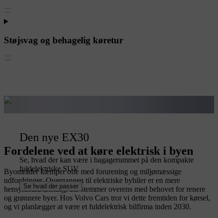
Støjsvag og behagelig køretur
Den nye EX30
Fordelene ved at køre elektrisk i byen
Se, hvad der kan være i bagagerummet på den kompakte
fuldelektriske SUV
Byområder kæmper ofte med forurening og miljømæssige
udfordringer. Overgangen til elektriske bybiler er en mere
Se hvad der passer
hensynsfuld løsning, der stemmer overens med behovet for renere
og grønnere byer. Hos Volvo Cars tror vi dette fremtiden for kørsel,
og vi planlægger at være et fuldelektrisk bilfirma inden 2030.