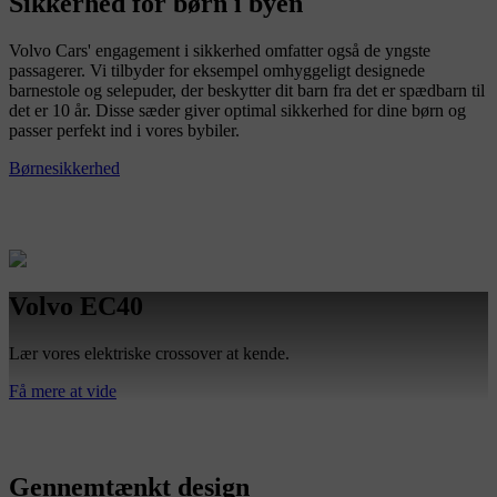
Sikkerhed for børn i byen
Volvo Cars' engagement i sikkerhed omfatter også de yngste
passagerer. Vi tilbyder for eksempel omhyggeligt designede
barnestole og selepuder, der beskytter dit barn fra det er spædbarn til
det er 10 år. Disse sæder giver optimal sikkerhed for dine børn og
passer perfekt ind i vores bybiler.
Børnesikkerhed
Volvo EC40
Lær vores elektriske crossover at kende.
Få mere at vide
Gennemtænkt design