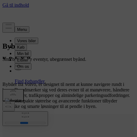
Bybiler
Små biler, store eventyr, ubegrænset byånd.
Bybiler fra Volvo, er designet til nemt at kunne navigere rundt i
byen. De udmærker sig ved deres evner til at manøvrere, håndtere
smalle gader, trafikpropper og almindelige parkeringsudfordringer.
Deres kompakte størrelse og avancerede funktioner tilbyder
praktiske og smarte løsninger til at pendle i byen.