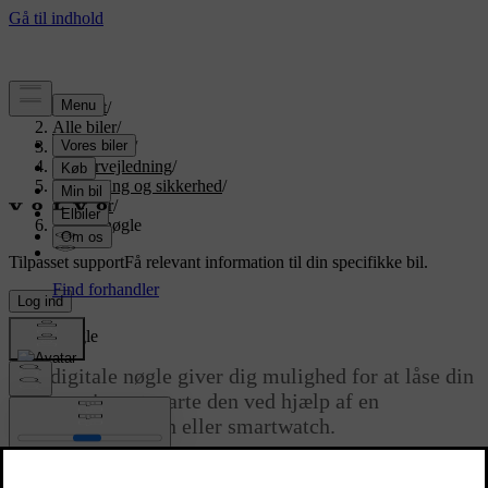
Support
/
Alle biler
/
EX90 2026
/
Brugervejledning
/
Indstigning og sikkerhed
/
Nøgler
/
Digital nøgle
Tilpasset support
Få relevant information til din specifikke bil.
Log ind
Digital nøgle
Den digitale nøgle giver dig mulighed for at låse din
bil op og i samt starte den ved hjælp af en
kompatibel telefon eller smartwatch.
Opdateret 30.03.2026