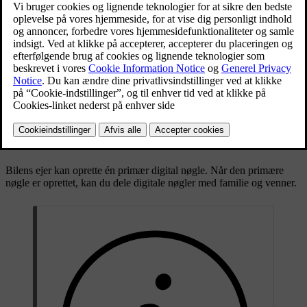
Når du har konfigureret en digital nøgle på din enhed, fungerer den
på samme måde som dine andre nøgler. Hvis din enhed har
[1]
UWB
-funktionalitet, kan din bil registrere den digitale nøgle på
afstand. Hvis din enhed ikke har UWB-funktionalitet, fungerer den
digitale nøgle som et nøglekort.
Bilens ejer kan oprette én primær digital nøgle. Når den primære
nøgle er oprettet, kan du dele digitale nøgler med familie og venner.