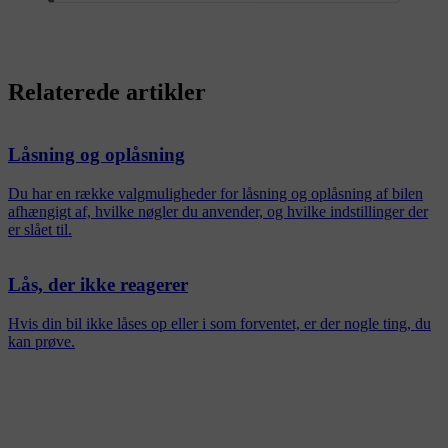
Relaterede artikler
Låsning og oplåsning
Du har en række valgmuligheder for låsning og oplåsning af bilen
afhængigt af, hvilke nøgler du anvender, og hvilke indstillinger der
er slået til.
Lås, der ikke reagerer
Hvis din bil ikke låses op eller i som forventet, er der nogle ting, du
kan prøve.