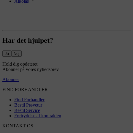
Alkolås
Har det hjulpet?
Ja
Nej