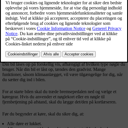
Dine primære interaktionspunkter til start af bilen er
bremsepedalen og geararmen.
Din bil låses op på forskellig vis, afhængigt af hvilken type nøgle du
bruger. Når din bil er låst op, tændes den gradvist. Mange
funktioner, såsom klimaanlægget, vil være tilgængelige for dig, når
du sætter dig ind i bilen.
For at starte bilen skal du træde bremsepedalen ned og vælge et
køregear. Hvis du anvender et nøglekort eller en nøgle til
fjernbetjening på afstand, skal du lægge det/den på kortlæseren.
Før du begynder at køre, skal du sikre dig, at:
Alle døre er lukket.