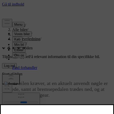
Support
/
Alle biler
/
EX90 2026
/
Brugervejledning
/
Kørsel
/
Start af bilen
Tilpasset support
Få relevant information til din specifikke bil.
Log ind
Start af bilen
Start af bilen kræver, at en aktuelt anvendt nøgle er
til stede, samt at bremsepedalen trædes ned, og at
der vælges et køregear.
Opdateret 09.04.2025