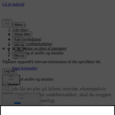
Support
/
Alle biler
/
EX90 2026
/
Brugervejledning
/
Pleje og vedligeholdelse
/
Rengøring og pleje af interiøret
/
Rengøring af stoffer og tekstiler
Tilpasset support
Få relevant information til din specifikke bil.
Log ind
Rengøring af stoffer og tekstiler
Hvis du får en plet på bilens interiør, eksempelvis
loftsindtrækket eller sædebetrækket, skal du rengøre
det så hurtigt som muligt.
Opdateret 09.04.2025
Disse anbefalinger gælder for forskellige kabinestoffer.