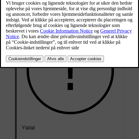
Opdateret 31.10.2025
Disse anbefalinger for rengøring af læder gælder kun for ægte læder.
Vigtigt