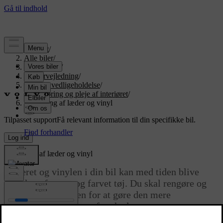
Support
/
Alle biler
/
EX90 2026
/
Brugervejledning
/
Pleje og vedligeholdelse
/
Rengøring og pleje af interiøret
/
Rengøring af læder og vinyl
Tilpasset support
Få relevant information til din specifikke bil.
Log ind
Rengøring af læder og vinyl
Læderet og vinylen i din bil kan med tiden blive
påvirket af snavs og farvet tøj. Du skal rengøre og
behandle overfladen for at gøre den mere
modstandsdygtig over for skader.