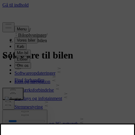
Support
/
Biloplysninger
/
Software til bilen
Software til bilen
Softwareopdateringer
Kort og navigation
Netværksforbindelse
Displays og infotainment
Stemmestyring
Kørselshjælp
Udfasning af 2G- og 3G-netværk