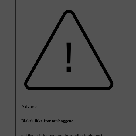
Advarsel
Blokér ikke frontairbaggene
Placer ikke bagage, børn eller kæledyr i