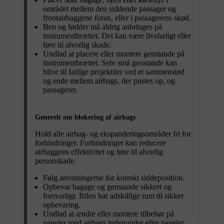
området mellem den siddende passager og
frontairbaggene foran, eller i passagerens skød.
Ben og fødder må aldrig anbringes på
instrumentbrættet. Det kan være livsfarligt eller
føre til alvorlig skade.
Undlad at placere eller montere genstande på
instrumentbrættet. Selv små genstande kan
blive til farlige projektiler ved et sammenstød
og ende mellem airbags, der pustes op, og
passagerer.
Generelt om blokering af airbags
Hold alle airbag- og ekspanderingsområder fri for
forhindringer. Forhindringer kan reducere
airbaggens effektivitet og føre til alvorlig
personskade.
Følg anvisningerne for korrekt siddeposition.
Opbevar bagage og genstande sikkert og
forsvarligt. Bilen har adskillige rum til sikker
opbevaring.
Undlad at ændre eller montere tilbehør på
paneler med airbags indenunder eller paneler