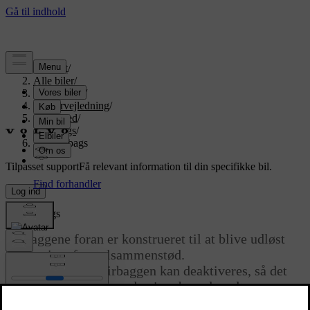
Support
/
Alle biler
/
EX90 2027
/
Brugervejledning
/
Sikkerhed
/
Airbags
/
Frontairbags
Tilpasset support
Få relevant information til din specifikke bil.
Log ind
Frontairbags
Airbaggene foran er konstrueret til at blive udløst
under visse frontalsammenstød.
Forsædepassagerairbaggen kan deaktiveres, så det
bliver muligt at anvende visse bagudvendte
barnestole.