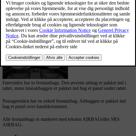
Opdateret 16.04.2026
Frontairbaggene kan hjælpe med at beskytte føreren og
forsædepassageren mod alvorlig personskade, hvis de sidder korrekt
under en kollision. Airbaggene på hver side udløses uafhængigt af
hinanden.
Førersiden har to frontairbags. Den øverste airbag er pakket ind i
rattet, mens knæairbaggen er pakket ind bag et panel under rattet.
Passagersiden har en enkelt frontairbag. Airbaggen er pakket ind
bag et panel over handskerummet.
Alle frontairbags er markeret med teksten
AIRBAG
eller
SRS
AIRBAG
.