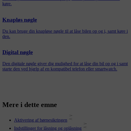
køre.
Knapløs nøgle
Du kan bruge din knapløse nøgle til at låse bilen op og i, samt køre i
den.
Digital nøgle
Den digitale nøgle giver dig mulighed for at låse din bil op og i samt
starte den ved hjælp af en kompatibel telefon eller smartwatch.
Mere i dette emne
Aktivering af børnesikringen
Indstillinger for låsning og oplåsning