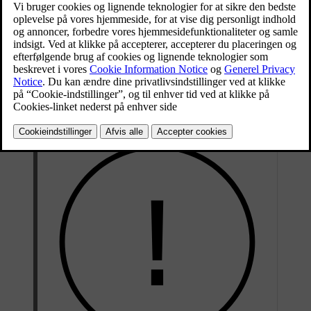
Din bil kan låse op og i automatisk, når du nærmer dig eller går væk
med en genkendt nøgle til betjening på afstand. Du kan aktivere
eller deaktivere denne funktionsmåde i indstillingerne.
Du kan bruge din Volvo Cars-app til at låse din bil op og i. Hvis du
har oprettet en digital nøgle på din telefon, kan du også bruge låse-
og oplåsningsknapperne i din enheds tegnebogsapp.