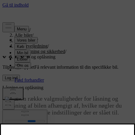
Support
/
Alle biler
/
EX90 2027
/
Brugervejledning
/
Indstigning og sikkerhed
/
Låsning og oplåsning
Tilpasset support
Få relevant information til din specifikke bil.
Log ind
Låsning og oplåsning
Du har en række valgmuligheder for låsning og
oplåsning af bilen afhængigt af, hvilke nøgler du
anvender, og hvilke indstillinger der er slået til.
Opdateret 30.03.2026
Låsning og oplåsning på afstand