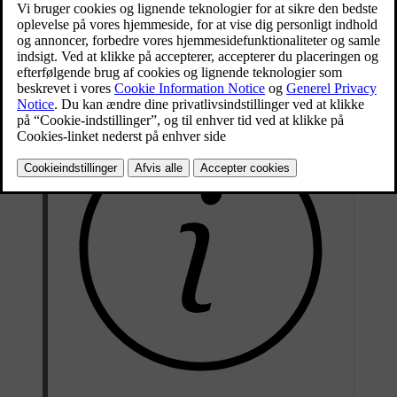
Opdateret 30.03.2026
Hvis man forkonditionerer batteriet inden DC-opladning, vil
batteriet nå den optimale temperatur for maksimal
opladningshastighed, hvilket giver en kortere ladetid.