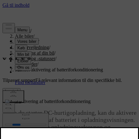
Support
/
Alle biler
/
EX90 2027
/
Brugervejledning
/
Opladning af din bil
/
Ladetid og -statusser
/
Ladetider
/
Manuel aktivering af batteriforkonditionering
Tilpasset support
Få relevant information til din specifikke bil.
Log ind
Manuel aktivering af batteriforkonditionering
Inden du starter DC-hurtigopladning, kan du aktivere
forkonditionering af batteriet i opladningsvisningen.
Dette kan forbedre opladningsydeevnen og
effektiviteten, især i koldt vejr.