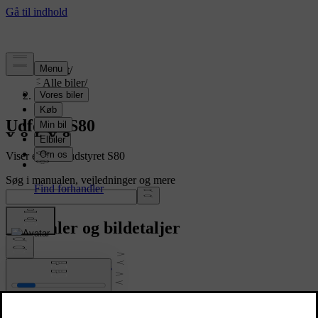
Support
/
Alle biler
/
S80 2016
Udforsk S80
Viser en fuldt udstyret S80
Søg i manualen, vejledninger og mere
Manualer og bildetaljer
Brugervejledning
Software til bilen
Lovmæssige oplysninger