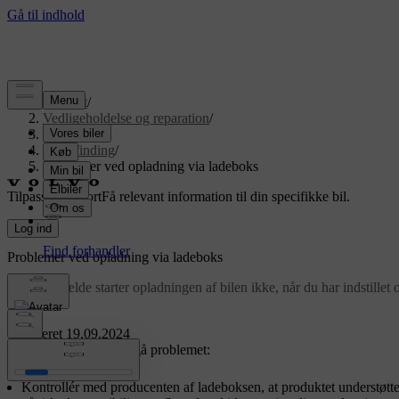
Support
/
Vedligeholdelse og reparation
/
Reparation
/
Fejlfinding
/
Problemer ved opladning via ladeboks
Tilpasset support
Få relevant information til din specifikke bil.
Log ind
Problemer ved opladning via ladeboks
I nogle tilfælde starter opladningen af bilen ikke, når du har indsti
bil.
Opdateret 19.09.2024
Anbefalinger til at undgå problemet:
Kontrollér med producenten af ladeboksen, at produktet understøtte