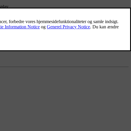
splay.
ladeboksen. Nogle ladebokse kan ikke aktivere opladning, hvis plug-in