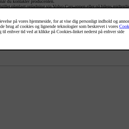
, når du kontakter producenten.
dstillet planlagt opladning via Volvo Cars-appen
eller på bilens midterdi
 i Volvo Cars-appen i stedet for at bruge funktionen smart opladning i 