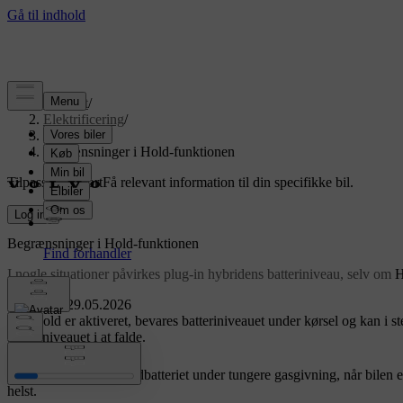
Support
/
Elektrificering
/
Batterier
/
Begrænsninger i Hold-funktionen
Tilpasset support
Få relevant information til din specifikke bil.
Log ind
Begrænsninger i
Hold
-funktionen
I nogle situationer påvirkes plug-in hybridens batteriniveau, selv om
H
Opdateret 29.05.2026
Når
Hold
er aktiveret, bevares batteriniveauet under kørsel og kan i s
batteriniveauet i at falde.
Imidlertid bruges hybridbatteriet under tungere gasgivning, når bilen e
helst.