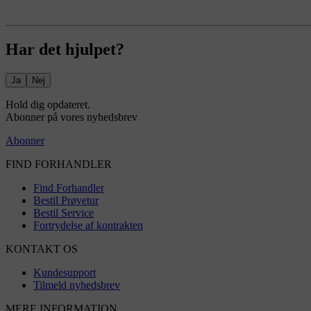
Har det hjulpet?
Ja
Nej