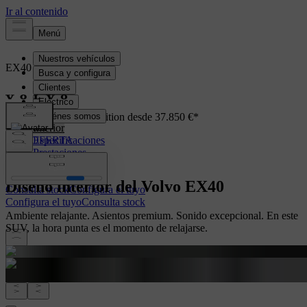
EX40
Electric
Presentación
Ahora con Premiun Edition desde 37.850 €*
Interior
VER OFERTA
Especificaciones
Prestaciones
Diseño interior del Volvo EX40
Consulta stock
Configura el tuyo
Configura el tuyo
Consulta stock
Ambiente relajante. Asientos premium. Sonido excepcional. En este
SUV, la hora punta es el momento de relajarse.