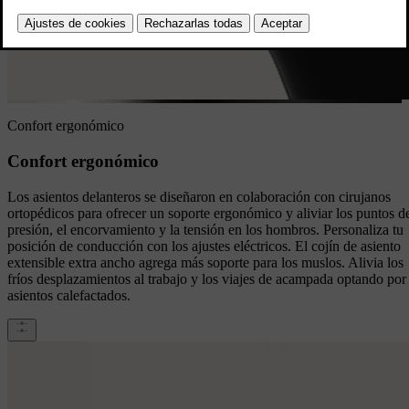
Confort ergonómico
Confort ergonómico
Los asientos delanteros se diseñaron en colaboración con cirujanos
ortopédicos para ofrecer un soporte ergonómico y aliviar los puntos d
presión, el encorvamiento y la tensión en los hombros. Personaliza tu
posición de conducción con los ajustes eléctricos. El cojín de asiento
extensible extra ancho agrega más soporte para los muslos. Alivia los
fríos desplazamientos al trabajo y los viajes de acampada optando por
asientos calefactados.