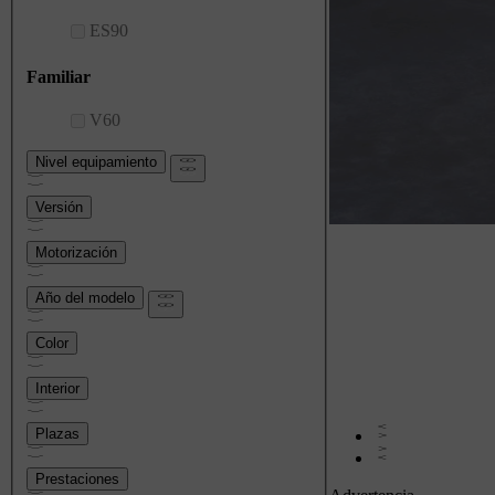
háganos saber sus
requisitos únicos.
ES90
Configurar
Solicitar
Familiar
una
devolución
de llamada
V60
Nivel equipamiento
Versión
Motorización
Año del modelo
Color
Interior
Plazas
Prestaciones