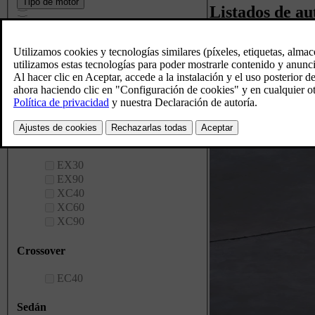
Tipo de motor
Listados de au
Electric
Híbrido enchufable
Mild hybrid
Modelo
Actualmente
SUV
no tenemos
EX30
ningún coche
EX90
XC40
que coincida
XC60
con tus
XC90
criterios.
Crossover
Pruebe a configurar el
suyo propio, o
EC40
póngase en contacto
con nosotros y
Sedán