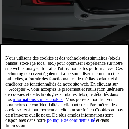
Coffre spacieux
Le volume de coffre de l’EX90 7 places va jusqu’à 384 litres
lorsque tous les dossiers arrière sont relevés. L’EX90 6 places peut
contenir jusqu’à 377 litres avec les dossiers arrière relevés.