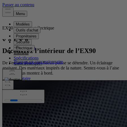
EX90
Entièrement électrique
Présentation
Découvrez l’intérieur de l’EX90
Intérieur
Spécifications
De l’espace pour que chacun puisse se détendre. Un éclairage
Caractéristiques
apaisant. Des matériaux inspirés de la nature. Sentez-vous à l’aise
dès que vous montez à bord.
Voir l'inventaire
Voir l'inventaire