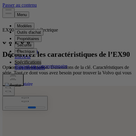
EX90
Entièrement électrique
Présentation
Découvrez les caractéristiques de l’EX90
Intérieur
Spécifications
Options de motorisation. Dimensions de la clé. Caractéristiques de
Caractéristiques
série. Tout ce dont vous avez besoin pour trouver la Volvo qui vous
convient.
Voir l'inventaire
Voir l'inventaire