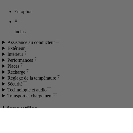
En option
Inclus
Assistance au conducteur
Extérieur
Intérieur
Performances
Places
Recharge
Réglage de la température
Sécurité
Technologie et audio
Transport et chargement
Liens utiles
Comparer les modèles
Voir l'inventaire