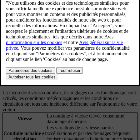
Votre autonomie est principalement liée au niveau de la batterie de
votre voiture et à votre conduite, mais des facteurs extérieurs
peuvent également intervenir. Le niveau de la batterie et l'autonomie
prévue sont affichés à l'écran conducteur. L'autonomie prévue est
calculée en fonction de la façon dont vous conduisez actuellement et
dont vous avez conduit par le passé.
Facteurs affectant l'autonomie de votre voiture
La façon dont vous conduisez, les réglages ou les fonctions qui sont
activés, les conditions météorologiques et les conditions de
circulation ont tous une incidence différente sur l'autonomie de votre
voiture.
La conduite à vitesse élevée consomme
Vitesse
davantage d'énergie.
Les variations de la vitesse par des
Conduite urbaine et
accélérations et par des freinages fréquents
circulation
épuisent davantage la batterie qu'une vitesse