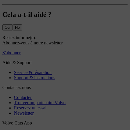
Cela a-t-il aidé ?
Oui
No