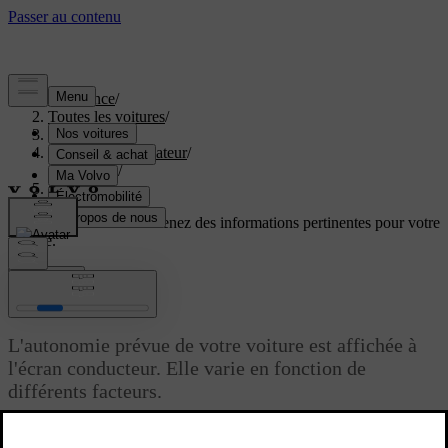
Assistance
/
Toutes les voitures
/
EX60 2027
/
Manuel de l'utilisateur
/
Conduite
/
Autonomie
Soutien personnalisé
Obtenez des informations pertinentes pour votre
voiture.
Connexion
Autonomie
L'autonomie prévue de votre voiture est affichée à
l'écran conducteur. Elle varie en fonction de
différents facteurs.
Mise à jour 30.03.2026