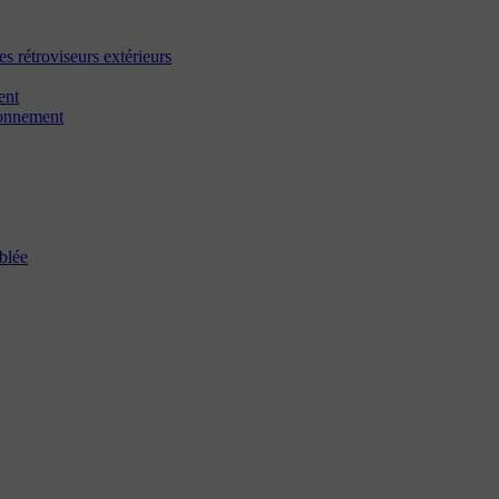
es rétroviseurs extérieurs
ent
tionnement
iblée