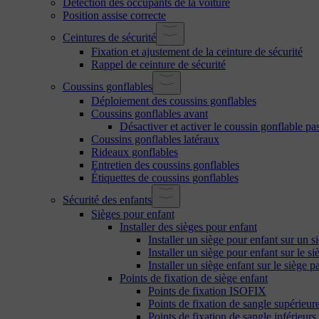
Détection des occupants de la voiture
Position assise correcte
Ceintures de sécurité
Fixation et ajustement de la ceinture de sécurité
Rappel de ceinture de sécurité
Coussins gonflables
Déploiement des coussins gonflables
Coussins gonflables avant
Désactiver et activer le coussin gonflable pa
Coussins gonflables latéraux
Rideaux gonflables
Entretien des coussins gonflables
Étiquettes de coussins gonflables
Sécurité des enfants
Sièges pour enfant
Installer des sièges pour enfant
Installer un siège pour enfant sur un si
Installer un siège pour enfant sur le si
Installer un siège enfant sur le siège 
Points de fixation de siège enfant
Points de fixation ISOFIX
Points de fixation de sangle supérieur
Points de fixation de sangle inférieurs