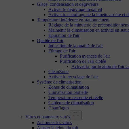
Glace, condensation et dégivreurs
Activer le dégivrage maximal
Activer le chauffage de la lunette arrière et d
Température intérieure en stationnement
Réglage de la minuterie de préconditionnem
Maintenir la climatisation en activité en sta
Épuration de l'air
Qualité de l'air
Indication de la qualité de l'air
Filtrage de l'air
Purification avancée de l'air
Purification de l'air ciblée
Activer la purification de l'air c
CleanZone
Activer le recyclage de l'air
Système de climatisation
Zones de climatisation
Climatisation partielle
Température ressentie et réelle
Capteurs de climatisation
Chauffages
Vitres et panneaux vitrés
Actionner les vitres
Ajuster la teinte du toit