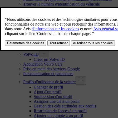
Trouver le numéro d'identification du véhicule
Consentement aux conditions d'utilisation et à la collect
Traitement des données enregistrées et collectées
À propos des services connectés et de l'usage loyal
Remplacer le propriétaire de la voiture
Réinitialiser les données d'utilisateur
Recommandation en cas de changement de région
Comptes d'utilisateur, profils et services
Configurer votre voiture pour la première fois
Volvo ID
Créer un Volvo ID
Application Volvo Cars
Prise en main des services Google
Personnalisation et paramètres
Profils d'utilisateur de la voiture
Changer de profil
Ajout d'un profil
Suppression d'un profil
Assigner une clé à un profil
Gestion des clés attribuées aux profils
Restriction de l'accès à un profil
Ajouter un compte à un profil