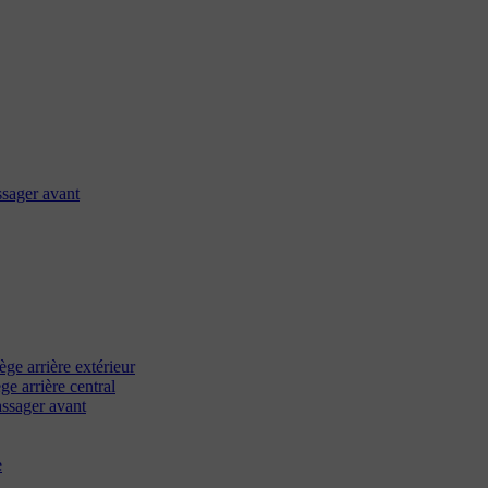
ssager avant
ège arrière extérieur
ège arrière central
passager avant
e