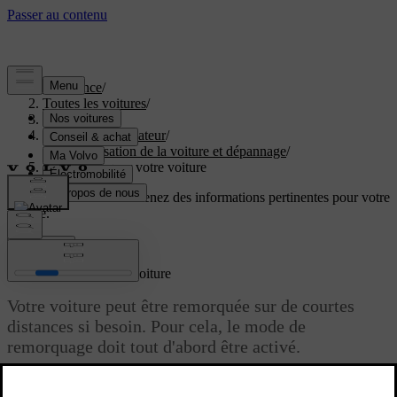
Assistance
/
Toutes les voitures
/
EX60 2027
/
Manuel de l'utilisateur
/
Immobilisation de la voiture et dépannage
/
Faire remorquer votre voiture
Soutien personnalisé
Obtenez des informations pertinentes pour votre
voiture.
Connexion
Faire remorquer votre voiture
Votre voiture peut être remorquée sur de courtes
distances si besoin. Pour cela, le mode de
remorquage doit tout d'abord être activé.
Mise à jour 30.03.2026