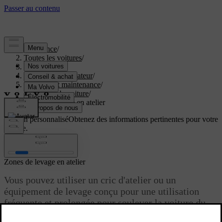
Assistance
/
Toutes les voitures
/
EX60 2027
/
Manuel de l'utilisateur
/
Entretien et maintenance
/
Soulever la voiture
/
Zones de levage en atelier
Soutien personnalisé
Obtenez des informations pertinentes pour votre
voiture.
Connexion
Zones de levage en atelier
Vous pouvez utiliser un cric d'atelier ou un
équipement de levage conçu pour une utilisation
fréquente et prolongée pour soulever la voiture du
sol. Néanmoins, dans ce cas, vous devez vérifier