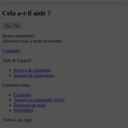
Cela a-t-il aidé ?
Oui
No