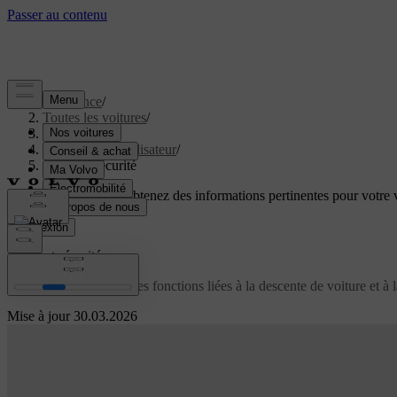
Assistance
/
Toutes les voitures
/
EX60 2027
/
Manuel de l'utilisateur
/
Accès et sécurité
Soutien personnalisé
Obtenez des informations pertinentes pour votre v
Connexion
Accès et sécurité
Découvrez les différentes fonctions liées à la descente de voiture et à 
Mise à jour 30.03.2026