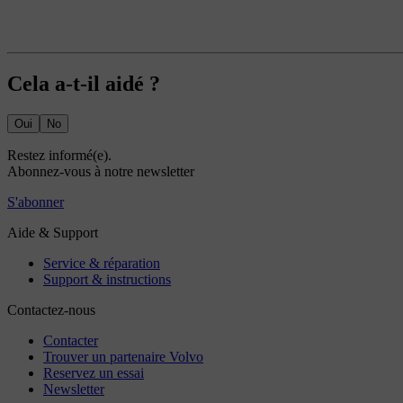
Cela a-t-il aidé ?
Oui
No