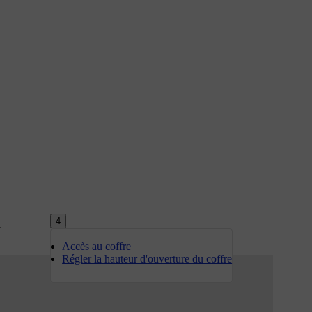
4
.
Accès au coffre
Régler la hauteur d'ouverture du coffre