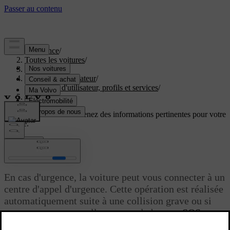
Assistance
/
Toutes les voitures
/
EX60 2027
/
Manuel de l'utilisateur
/
Comptes d'utilisateur, profils et services
/
Aide d'urgence
Soutien personnalisé
Obtenez des informations pertinentes pour votre
voiture.
Connexion
Aide d'urgence
En cas d'urgence, la voiture peut vous connecter à un
centre d'appel d'urgence. Cette opération est réalisée
automatiquement suite à une collision grave ou si
vous appuyez manuellement sur le bouton
SOS
au
[1]
plafond
.