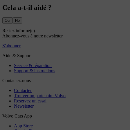
Cela a-t-il aidé ?
Oui
No