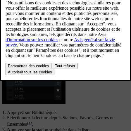
Mise à jour 16.03.2023
Changer de bande de fréquences
Affichez la vue Applications à l'écran central et choisissez la bande
de fréquence désirée (
FM
par ex.) ou ouvrez le menu d'applications
de l'écran conducteur à l'aide des commandes au volant droites puis
effectuez-y la sélection.
Modifier la liste de la bande de fréquences
Appuyez sur
Bibliothèque
.
Sélectionnez la lecture depuis
Stations
,
Favoris
,
Genres
ou
[1]
Ensembles
.
Appuyez sur la station souhaitée dans la liste.