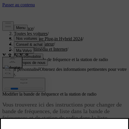
Assistance
/
Toutes les voitures
/
XC40 Recharge Plug-in Hybrid 2024
/
Manuel de l'utilisateur
/
Audio, multimédia et Internet
/
Radio
/
Modifier la bande de fréquence et la station de radio
Soutien personnalisé
Obtenez des informations pertinentes pour votre
voiture.
Connexion
Modifier la bande de fréquence et la station de radio
Vous trouverez ici des instructions pour changer de
bande de fréquences, de liste dans la bande de
fréquences et de station de radio dans la liste
choisie.