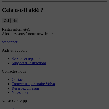
Cela a-t-il aidé ?
Oui
No