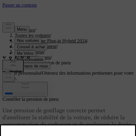
Assistance
/
Toutes les voitures
/
XC40 Recharge Plug-in Hybrid 2024
/
Manuel de l'utilisateur
/
Roues et pneus
/
Pression de pneu
/
Contrôler la pression de pneu
Soutien personnalisé
Obtenez des informations pertinentes pour votre
voiture.
Connexion
Contrôler la pression de pneu
Une pression de gonflage correcte permet
d'améliorer la stabilité de la voiture, de réduire la
consommation de carburant et de prolonger la durée
de vie des pneus.