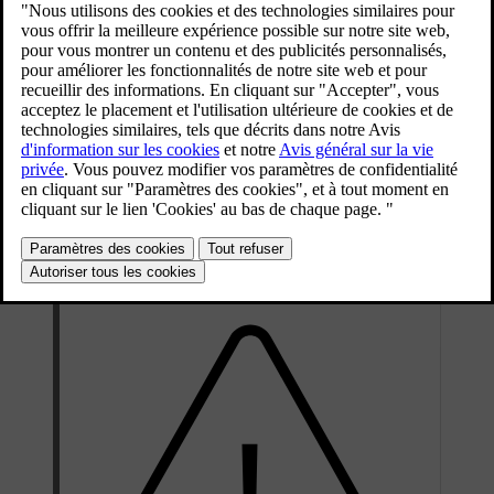
Mise à jour 16.03.2023
La pression de gonflage baisse avec le temps ; c'est naturel. La
pression de gonflage varie aussi en fonction de la température
ambiante. La conduite avec des pneus sous-gonflés entraîne la
surchauffe des pneus qui peuvent alors être endommagés. La
pression de pneu agit sur le confort, le bruit dû à la chaussée et les
propriétés de conduite.
Contrôlez la pression de gonflage tous les mois. Utilisez la pression
de gonflage recommandée pour pneus froids afin de conserver de
bonnes performances des pneus. Une pression de gonflage trop
basse ou trop élevée peut entraîner une usure irrégulière des pneus.