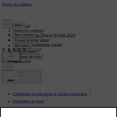
Assistance
/
Toutes les voitures
/
XC40 Recharge Plug-in Hybrid 2024
/
Manuel de l'utilisateur
/
Écrans et commande vocale
/
Écran conducteur
Écran conducteur
Compteurs et indicateurs à l'écran conducteur
Ordinateur de bord
Écran conducteur
Paramètres pour l'écran conducteur