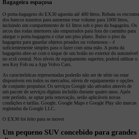
Bagageira espaçosa
O porta-bagagens do EX30 aguenta até 400 litros. Rebata os encostos
dos bancos traseiros para aumentar esse volume para 1000 litros,
incluindo um compartimento de 61 litros sob o piso da bagageira. Os
arcos das rodas interiores são empurrados para fora do caminho para
alargar o porta-bagagens e criar um piso plano. Baixe o piso da
bagageira para guardar objetos pesados ou volumosos – é
suficientemente simples para o fazer com uma mão. A porta da
bagageira abre-se com o toque de um botão no exterior do automóvel
no ecrã central. Nos níveis de equipamento superior, poderá utilizar o
seu Key Fob ou a App Volvo Cars.
As características representadas poderão não ser de série ou estar
disponíveis em todos os mercados, níveis de equipamento e opções
de conjunto propulsor. Os serviços Google são ativados através de
um pacote de serviços digitais incluído durante quatro anos. Após
este período, se optar pela renovação, serão aplicáveis novas
condições e tarifas. Google, Google Maps e Google Play são marcas
registadas da Google LLC.
O EX30 foi feito para se mover
Um pequeno SUV concebido para grandes