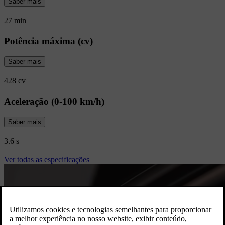
Saber mais
27 min
Potência máxima (cv)
Saber mais
428 cv
Aceleração (0-100 km/h)
Saber mais
3.6 s
Ver todas as especificações