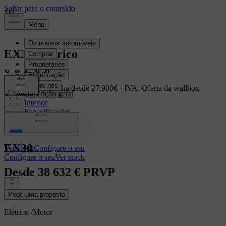
1
1
1
/
/
/
0
0
0
EX30
Elétrico
EX30 em campanha desde 27.900€ +IVA. Oferta da wallbox
Descrição geral
Volvo.
Interior
Especificações
Saiba mais
Características
EX30
Ver stock
Configure o seu
Configure o seu
Ver stock
Desde
38 632 €
PRVP
Pedir uma proposta
Elétrico
/
Motor