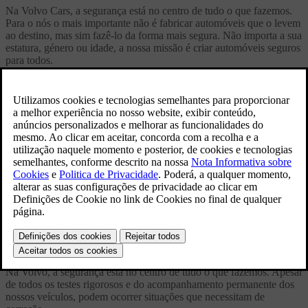
Na Volvo Cars, a segurança está no centro de tudo o que fazemos.
Para o nós o mais importante não é fabricar automóveis que o levem
ao destino, mas sim fazê-lo da forma mais segura. Não importa a sua
estatura, género ou idade, a nossa missão é criar automóveis seguros
para todos.
Durante todo o processo de projetar e construir um Volvo,
colocamos as pessoas em primeiro lugar. Antes de sair da fábrica,
qualquer novo Volvo passa por um extenso programa de controle de
qualidade, garantindo que tudo está em linha com os nossos
exigentes padrões de qualidade e segurança. Mas o nosso trabalho
não termina aí. Através dos nossos sistemas de qualidade e estreita
cooperação com a nossa rede de concessionários em todo o mundo,
acompanhamos os nossos modelos até muito depois de deixarem a
fábrica, procurando assim perceber como a condução real e diária
afeta o automóvel e seus componentes.
O nosso compromisso com a segurança dura toda uma vida.
Recalls de Segurança
Na Volvo, a segurança está no centro de tudo o que fazemos. Apesar
de todos os testes rigorosos e do acompanhamento permanente dos
nossos veículos, podem ocorrer situações que necessitam de