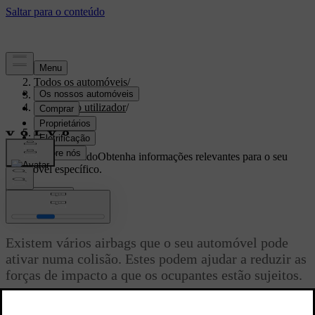
Apoio
/
Todos os automóveis
/
EX30 2027
/
Manual do utilizador
/
Segurança
/
Airbags
Apoio personalizado
Obtenha informações relevantes para o seu
automóvel específico.
Iniciar sessão
Airbags
Existem vários airbags que o seu automóvel pode
ativar numa colisão. Estes podem ajudar a reduzir as
forças de impacto a que os ocupantes estão sujeitos.
Atualizado 20/11/2023