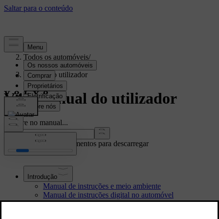
Apoio
/
Todos os automóveis
/
V40 2019
/
Manual do utilizador
V40 Manual do utilizador
Procure no manual...
Mostrar outros documentos para descarregar
Introdução
Manual de instruções e meio ambiente
Manual de instruções digital no automóvel
Acessórios e equipamento extra
Revestimento contra água e sujidade