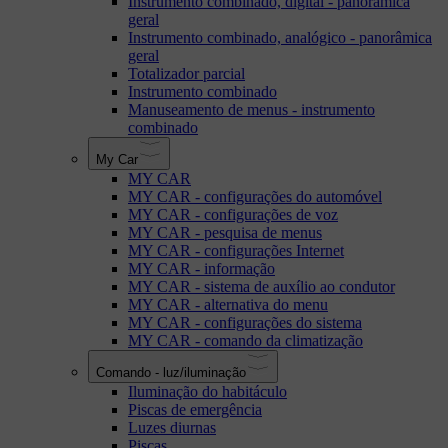
Instrumento combinado, digital - panorâmica
geral
Instrumento combinado, analógico - panorâmica
geral
Totalizador parcial
Instrumento combinado
Manuseamento de menus - instrumento
combinado
My Car
MY CAR
MY CAR - configurações do automóvel
MY CAR - configurações de voz
MY CAR - pesquisa de menus
MY CAR - configurações Internet
MY CAR - informação
MY CAR - sistema de auxílio ao condutor
MY CAR - alternativa do menu
MY CAR - configurações do sistema
MY CAR - comando da climatização
Comando - luz/iluminação
Iluminação do habitáculo
Piscas de emergência
Luzes diurnas
Piscas