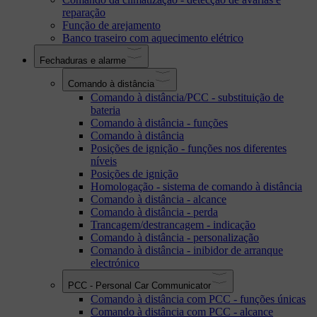
reparação
Função de arejamento
Banco traseiro com aquecimento elétrico
Fechaduras e alarme
Comando à distância
Comando à distância/PCC - substituição de
bateria
Comando à distância - funções
Comando à distância
Posições de ignição - funções nos diferentes
níveis
Posições de ignição
Homologação - sistema de comando à distância
Comando à distância - alcance
Comando à distância - perda
Trancagem/destrancagem - indicação
Comando à distância - personalização
Comando à distância - inibidor de arranque
electrónico
PCC - Personal Car Communicator
Comando à distância com PCC - funções únicas
Comando à distância com PCC - alcance