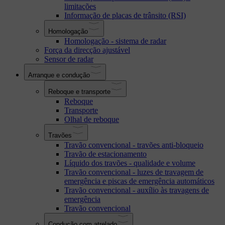
limitações
Informação de placas de trânsito (RSI)
Homologação
Homologação - sistema de radar
Força da direcção ajustável
Sensor de radar
Arranque e condução
Reboque e transporte
Reboque
Transporte
Olhal de reboque
Travões
Travão convencional - travões anti-bloqueio
Travão de estacionamento
Líquido dos travões - qualidade e volume
Travão convencional - luzes de travagem de
emergência e piscas de emergência automáticos
Travão convencional - auxílio às travagens de
emergência
Travão convencional
Condução com atrelado