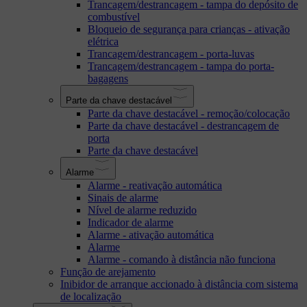
Trancagem/destrancagem - tampa do depósito de
combustível
Bloqueio de segurança para crianças - ativação
elétrica
Trancagem/destrancagem - porta-luvas
Trancagem/destrancagem - tampa do porta-
bagagens
Parte da chave destacável
Parte da chave destacável - remoção/colocação
Parte da chave destacável - destrancagem de
porta
Parte da chave destacável
Alarme
Alarme - reativação automática
Sinais de alarme
Nível de alarme reduzido
Indicador de alarme
Alarme - ativação automática
Alarme
Alarme - comando à distância não funciona
Função de arejamento
Inibidor de arranque accionado à distância com sistema
de localização