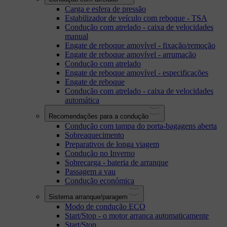
Carga e esfera de pressão
Estabilizador de veículo com reboque - TSA
Condução com atrelado - caixa de velocidades
manual
Engate de reboque amovível - fixação/remoção
Engate de reboque amovível - arrumação
Condução com atrelado
Engate de reboque amovível - especificações
Engate de reboque
Condução com atrelado - caixa de velocidades
automática
Recomendações para a condução
Condução com tampa do porta-bagagens aberta
Sobreaquecimento
Preparativos de longa viagem
Condução no Inverno
Sobrecarga - bateria de arranque
Passagem a vau
Condução económica
Sistema arranque/paragem
Modo de condução ECO
Start/Stop - o motor arranca automaticamente
Start/Stop