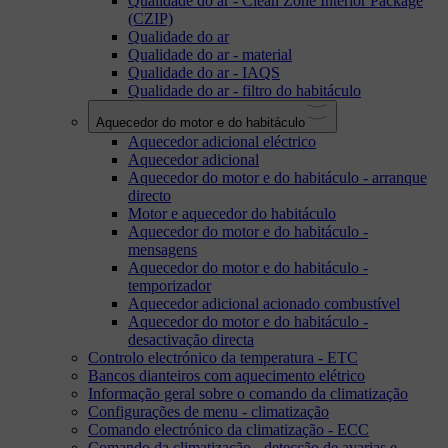
Qualidade do ar - Clean Zone Interior Package
(CZIP)
Qualidade do ar
Qualidade do ar - material
Qualidade do ar - IAQS
Qualidade do ar - filtro do habitáculo
Aquecedor do motor e do habitáculo
Aquecedor adicional eléctrico
Aquecedor adicional
Aquecedor do motor e do habitáculo - arranque
directo
Motor e aquecedor do habitáculo
Aquecedor do motor e do habitáculo -
mensagens
Aquecedor do motor e do habitáculo -
temporizador
Aquecedor adicional acionado combustível
Aquecedor do motor e do habitáculo -
desactivação directa
Controlo electrónico da temperatura - ETC
Bancos dianteiros com aquecimento elétrico
Informação geral sobre o comando da climatização
Configurações de menu - climatização
Comando electrónico da climatização - ECC
Comando da climatização - detecção de avarias e