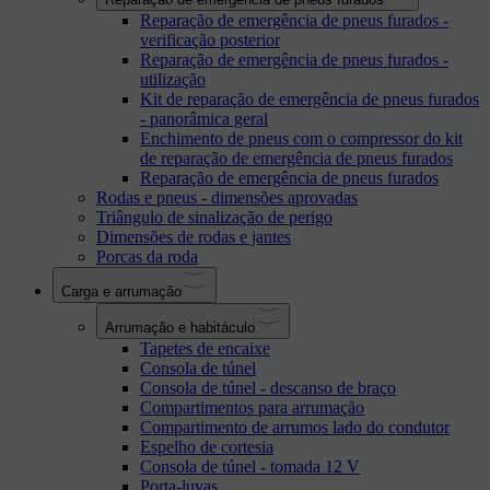
Reparação de emergência de pneus furados -
verificação posterior
Reparação de emergência de pneus furados -
utilização
Kit de reparação de emergência de pneus furados
- panorâmica geral
Enchimento de pneus com o compressor do kit
de reparação de emergência de pneus furados
Reparação de emergência de pneus furados
Rodas e pneus - dimensões aprovadas
Triângulo de sinalização de perigo
Dimensões de rodas e jantes
Porcas da roda
Carga e arrumação
Arrumação e habitáculo
Tapetes de encaixe
Consola de túnel
Consola de túnel - descanso de braço
Compartimentos para arrumação
Compartimento de arrumos lado do condutor
Espelho de cortesia
Consola de túnel - tomada 12 V
Porta-luvas