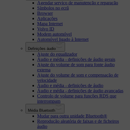
Agendar serviço de manutenção e reparação
Símbolos no ecrã
Browser
Aplicações
Mapa Internet
Volvo ID
Modem automóvel
Automóvel ligado à Internet
Definições áudio
Ajuste do equalizador
Áudio e média - definições de áudio gerais
Ajuste do volume de som para fonte áudio
externa
Ajuste do volume de som e compensação de
velocidade
Áudio e média - definições de áudio
Áudio e média - definições de áudio avançadas
Controlo de volume para funções RDS que
interrompam
Média Bluetooth
Mudar para outra unidade Bluetooth®
Reprodução aleatória de faixas e de ficheiros
áudio