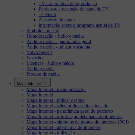
TV - alternativa de reprodução
Perdeu-se a recepção de canal de TV
Teletexto
Ajustes de imagem
Informação sobre o programa actual de TV
Símbolos no ecrã
Homologação - áudio e média
Áudio e média - panorâmica geral
Áudio e média - utilizar o sistema
Volvo Sensus
Favoritos
Licenças - áudio e média
Áudio e média
Procura de média
Mapa Internet
Mapa Internet - menu percorrer
Mapa Internet
Mapa Internet - indicar destino
Mapa Internet - selector de escrita e teclado
Mapa Internet - panorâmica geral do percurso
Mapa Internet - informação detalhada do itinerário
Mapa Internet - símbolos de pontos de interesse (POI)
Mapa Internet - alternativa do itinerário
Mapa Internet - utilização