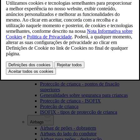
Volvo ID
Comprar ou Vender automóvel com Volvo On Call
Como consultar o manual de instruções
Vidro laminado
Gravação de dados
Página de apoio Volvo Cars
Filosofia ambiental
Mudança de proprietário
Como encontrar informação para o proprietário
Segurança
Segurança para crianças
Proteção de criança - localização
ISOFIX - classes de dimensão
Protecção de criança - pontos de fixação
superiores
Generalidades sobre segurança para crianças
Protecção de criança - ISOFIX
Proteção de criança
ISOFIX - tipos de protecção de criança
Airbags
Airbag de peões - dobragem
Airbags do lado do condutor
Airbag para peões - deslocação