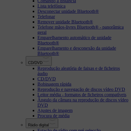
Comando à distância
Lista telefónica
Desconectar unidade Bluetooth®
Telefonar
Remover unidade Bluetooth®
Telefone mãos-livres Bluetooth® - panorâmica
geral
Emparelhamento automático de unidade
Bluetooth®
Emparelhamento e desconexão da unidade
Bluetooth®
CD/DVD
Reprodução aleatória de faixas e de ficheiros
áudio
CD/DVD
Bobinagem rápida
Reprodução e navegação de discos vídeo DVD
Leitor média - formatos de ficheiros compatíveis
Ângulo da câmara na reprodução de discos vídeo
DVD
Ajustes de imagem
Procura de média
Rádio digital
Estação de rádio com pré-selecção