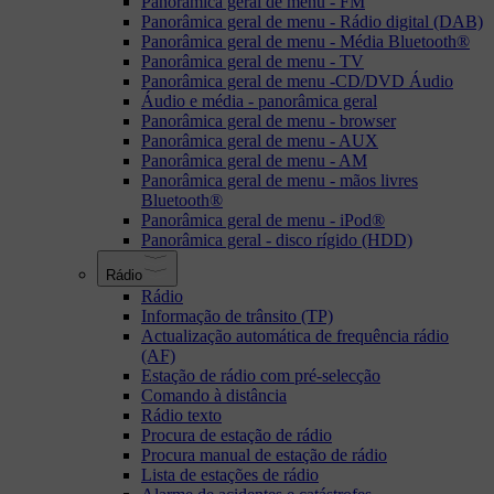
Panorâmica geral de menu - FM
Panorâmica geral de menu - Rádio digital (DAB)
Panorâmica geral de menu - Média Bluetooth®
Panorâmica geral de menu - TV
Panorâmica geral de menu -CD/DVD Áudio
Áudio e média - panorâmica geral
Panorâmica geral de menu - browser
Panorâmica geral de menu - AUX
Panorâmica geral de menu - AM
Panorâmica geral de menu - mãos livres
Bluetooth®
Panorâmica geral de menu - iPod®
Panorâmica geral - disco rígido (HDD)
Rádio
Rádio
Informação de trânsito (TP)
Actualização automática de frequência rádio
(AF)
Estação de rádio com pré-selecção
Comando à distância
Rádio texto
Procura de estação de rádio
Procura manual de estação de rádio
Lista de estações de rádio