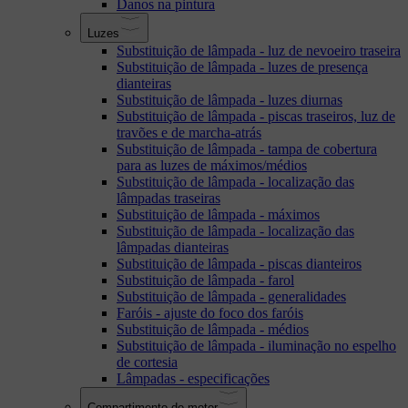
Danos na pintura
Luzes
Substituição de lâmpada - luz de nevoeiro traseira
Substituição de lâmpada - luzes de presença
dianteiras
Substituição de lâmpada - luzes diurnas
Substituição de lâmpada - piscas traseiros, luz de
travões e de marcha-atrás
Substituição de lâmpada - tampa de cobertura
para as luzes de máximos/médios
Substituição de lâmpada - localização das
lâmpadas traseiras
Substituição de lâmpada - máximos
Substituição de lâmpada - localização das
lâmpadas dianteiras
Substituição de lâmpada - piscas dianteiros
Substituição de lâmpada - farol
Substituição de lâmpada - generalidades
Faróis - ajuste do foco dos faróis
Substituição de lâmpada - médios
Substituição de lâmpada - iluminação no espelho
de cortesia
Lâmpadas - especificações
Compartimento do motor