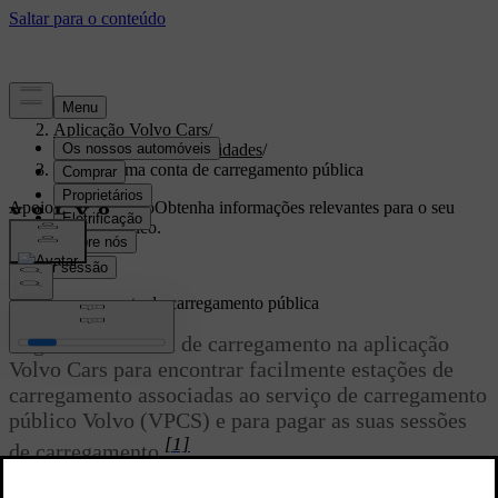
Apoio
/
Aplicação Volvo Cars
/
Conteúdo e funcionalidades
/
Registar uma conta de carregamento pública
Apoio personalizado
Obtenha informações relevantes para o seu
automóvel específico.
Iniciar sessão
Registar uma conta de carregamento pública
Registe uma conta de carregamento na aplicação
Volvo Cars para encontrar facilmente estações de
carregamento associadas ao serviço de carregamento
público Volvo (VPCS) e para pagar as suas sessões
[1]
de carregamento.
Atualizado 10/04/2026