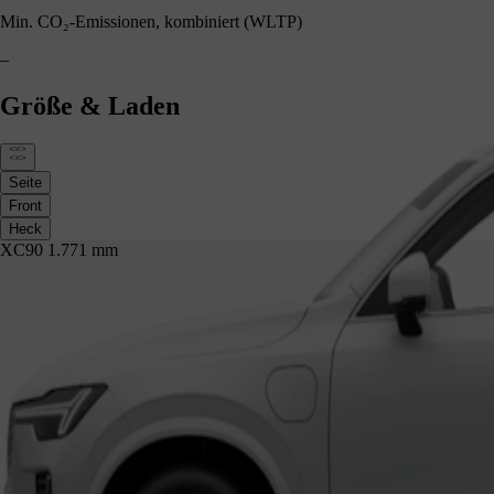
Min. CO₂-Emissionen, kombiniert (WLTP)
–
Größe & Laden
Seite
Front
Heck
XC90 1.771 mm