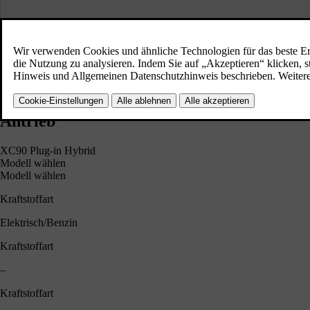
Modell wählen
Modell wählen
ENTDECKEN SIE DEN XC90
Konfigurieren Sie Ihr Fahrzeug
Antrieb
XC90 Plug-in Hybrid
Modell wählen
Modell wählen
Kraftstoffart
Elektrisch/Benzin
Kraftstoffart
–
Kraftstoffart